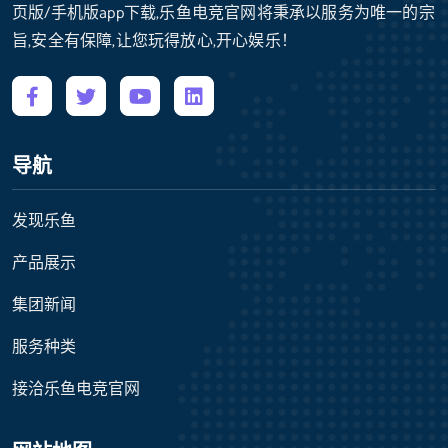
页版/手机版app下载,乐鱼电竞官网将秉承以服务为唯一的宗
旨,安全有保障,让您玩得放心,开心娱乐！
导航
发现乐鱼
产品展示
集团新闻
服务种类
接洽乐鱼电竞官网