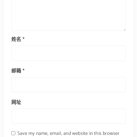
姓名
*
邮箱
*
网址
Save my name, email, and website in this browser