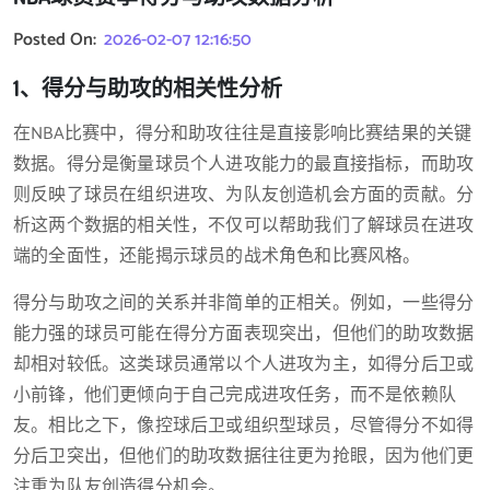
Posted On:
2026-02-07 12:16:50
1、得分与助攻的相关性分析
在NBA比赛中，得分和助攻往往是直接影响比赛结果的关键
数据。得分是衡量球员个人进攻能力的最直接指标，而助攻
则反映了球员在组织进攻、为队友创造机会方面的贡献。分
析这两个数据的相关性，不仅可以帮助我们了解球员在进攻
端的全面性，还能揭示球员的战术角色和比赛风格。
得分与助攻之间的关系并非简单的正相关。例如，一些得分
能力强的球员可能在得分方面表现突出，但他们的助攻数据
却相对较低。这类球员通常以个人进攻为主，如得分后卫或
小前锋，他们更倾向于自己完成进攻任务，而不是依赖队
友。相比之下，像控球后卫或组织型球员，尽管得分不如得
分后卫突出，但他们的助攻数据往往更为抢眼，因为他们更
注重为队友创造得分机会。