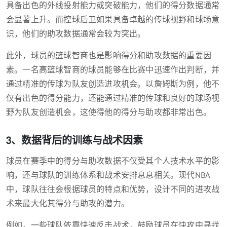
具备出色的外线投射能力或突破能力，他们的得分数据通常
会显著上升。而控球后卫如果具备卓越的传球视野和球场意
识，他们的助攻数据通常会较为突出。
此外，球员的篮球智商也是影响得分和助攻数据的重要因
素。一名高篮球智商的球员能够在比赛中迅速作出判断，并
通过精准的传球为队友创造进攻机会。以詹姆斯为例，他不
仅有出色的得分能力，还能通过精准的传球和良好的球场视
野为队友创造机会，这使得他的得分与助攻都非常出色。
3、数据背后的训练与战术因素
球员在赛季中的得分与助攻数据不仅受其个人技术水平的影
响，还与球队的训练体系和战术安排息息相关。现代NBA
中，球队往往会根据球员的特点和优势，设计不同的进攻战
术来最大化其得分与助攻的潜力。
例如，一些球队依靠快速反击战术，鼓励球员在快攻中寻找