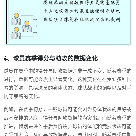
4、球员赛季得分与助攻的数据变化
球员在赛季中的得分与助攻数据并非一成不变，随着赛季的
进行，数据可能会发生显著变化。这种变化往往受到多种因
素的影响，包括球员的身体状态、球队战术的调整以及对手
防守策略的变化。
例如，在赛季初期，一些球员可能会因为身体状态的良好或
战术安排的适应，得分与助攻数据较为突出。而随着赛季的
推进，特别是进入季后赛阶段，球员的体能和竞技状态可能
会受到考验，从而导致数据波动。与此同时，随着赛季中期