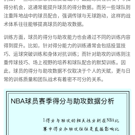
得分机会，这通常能提升球员的得分数据。而另一些球队则
注重阵地战中的球员配合，强调传球与无球跑动，这样的战
术体系往往能够提高球员的助攻数据。
训练方面，球员的得分与助攻能力也会通过不同的训练内容
得到提升。比如，针对得分能力的训练通常会包括投篮技
巧、运球突破训练和身体对抗训练；而针对助攻的训练则注
重传球技巧、场上视野的培养和球队配合的默契训练。因
此，球员的得分与助攻数据不仅取决于个人的天赋，更与日
常的训练质量和团队战术有着密不可分的关系。