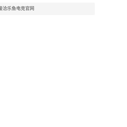
接洽乐鱼电竞官网