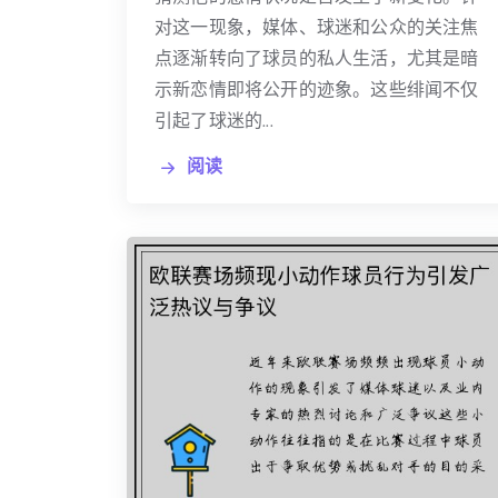
对这一现象，媒体、球迷和公众的关注焦
点逐渐转向了球员的私人生活，尤其是暗
示新恋情即将公开的迹象。这些绯闻不仅
引起了球迷的...
阅读