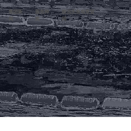
集团新
服务种
接洽乐鱼电竞官
闻
类
网