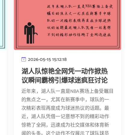
2026-05-15 15:12:18
湖人队惊艳全网凭一动作掀热
议瞬间霸榜引爆球迷疯狂讨论
近年来，湖人队一直是NBA赛场上备受瞩目
的焦点之一，尤其在新赛季中，球队的一
次精彩表现再度成为球迷热议的话题。最
近，湖人队凭借一记意想不到的精彩动作
惊艳了全网，迅速成为社交媒体和体育新
闻的头条。这个动作不仅展示了球队球员