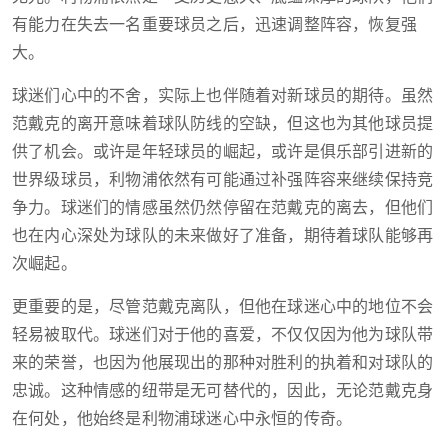
有能力在失去一名重要球员之后，迅速调整阵容，恢复强
大。
球迷们心中的不舍，实际上也伴随着对新球员的期待。虽然
范戴克的离开意味着球队防线的空缺，但这也为其他球员提
供了机会。或许是年轻球员的崛起，或许是俱乐部引进新的
世界级球员，利物浦依然有可能通过补强阵容来继续保持竞
争力。球迷们的情感虽然仍然停留在范戴克的离去，但他们
也在内心深处为球队的未来做好了准备，期待着球队能够再
次崛起。
更重要的是，尽管范戴克离队，但他在球迷心中的地位不会
轻易被取代。球迷们对于他的喜爱，不仅仅因为他为球队带
来的荣誉，也因为他展现出的那种对胜利的执着和对球队的
忠诚。这种情感的纽带是无可替代的，因此，无论范戴克身
在何处，他始终是利物浦球迷心中永恒的传奇。