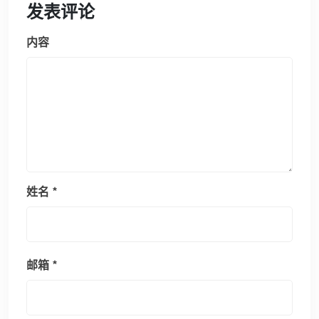
发表评论
内容
姓名
*
邮箱
*