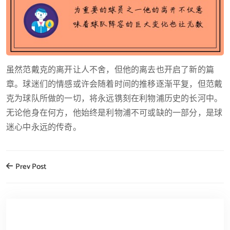
虽然范戴克的离开让人不舍，但他的离去也开启了新的篇
章。球迷们的情感或许会随着时间的推移逐渐平复，但范戴
克为球队所做的一切，将永远镌刻在利物浦历史的长河中。
无论他身在何方，他始终是利物浦不可或缺的一部分，是球
迷心中永远的传奇。
Prev Post