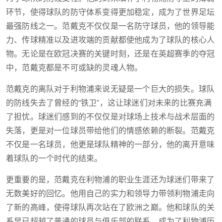
环节，使得球队的防守体系变得更加稳定，成为了世界足坛
最强防线之一。范戴克不仅仅是一名防守球员，他的领导能
力、传球精准以及进攻端的贡献都使他成为了球队的核心人
物。无论是在欧冠决赛的关键时刻，还是在英超赛季的夺冠
中，范戴克都是不可或缺的灵魂人物。
范戴克的离队对于利物浦来说无疑是一个巨大的损失。球队
的防线失去了曾经的“铁卫”，这让球迷们对未来的比赛充满
了担忧。球迷们感到的不仅仅是对球场上技术与战术层面的
失落，更是对一位球员带给他们的情感依赖的断裂。范戴克
不仅是一名球员，他更是球队精神的一部分，他的离开意味
着球队的一个时代的结束。
更重要的是，范戴克在利物浦的职业生涯还为球迷们带来了
无数美好的回忆。他用自己的实力和领导力带领利物浦走向
了新的高峰，使得球队再次站在了欧洲之巅。他和球队的关
系早已超越了普通的球员与俱乐部的联系，成为了利物浦历