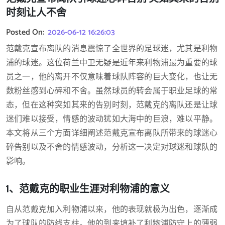
时刻让人不舍
Posted On:
2026-06-12 16:26:03
范戴克宣布离队的消息震惊了全世界的足球迷，尤其是利物
浦的球迷。这位荷兰中卫无疑是近年来利物浦最为重要的球
员之一，他的离开不仅意味着球队阵容的巨大变化，也让无
数粉丝感到心碎和不舍。虽然球员的转会属于职业足球的常
态，但在这种突如其来的告别时刻，范戴克的离队还是让球
迷们难以接受，情感的波动犹如大海中的巨浪，难以平静。
本文将从三个方面详细阐述范戴克宣布离队所带来的球迷心
碎告别以及不舍的情感波动，分析这一决定对球迷和球队的
影响。
1、范戴克的职业生涯对利物浦的意义
自从范戴克加入利物浦以来，他的表现就极为出色，逐渐成
为了球队的防线支柱。他的到来填补了利物浦防守上的薄弱