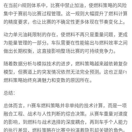
在当前F1规则体系中，比赛中禁止加油，使燃料策略的风险
集中于赛前与比赛过程管理。这一规则大幅提升了燃料计算
的精度要求，也让比赛的不确定性更多体现在节奏变化上。
动力单元油耗限制的存在，使燃料不再只是重量问题，更成
为能量管理的一部分。车队需要在性能输出与燃料效率之间
做出长期权衡，这直接影响整场比赛的可持续竞争力。
随着数据分析与模拟技术的进步，燃料策略越来越依赖复杂
模型，但赛道上的突发情况依然无法完全预测。这也正是F1
燃料策略始终充满魅力和变数的原因所在。
总结：
总体而言，F1赛车燃料策略并非单纯的技术计算，而是一项
融合工程、战术与人性判断的综合决策。从赛车重量对速度
的影响，到燃料与战术选择的深度耦合，再到车手个人能力
的执行差异，燃料策略在比赛中扮演着隐形却关键的角色。