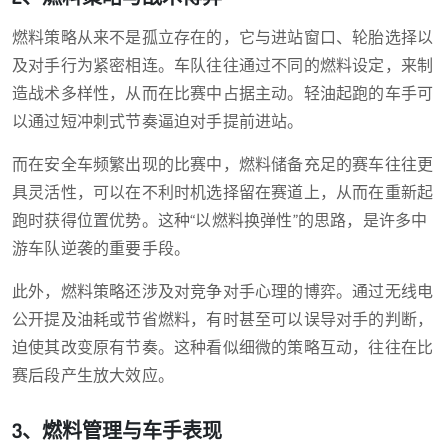
燃料策略从来不是孤立存在的，它与进站窗口、轮胎选择以
及对手行为紧密相连。车队往往通过不同的燃料设定，来制
造战术多样性，从而在比赛中占据主动。轻油起跑的车手可
以通过短冲刺式节奏逼迫对手提前进站。
而在安全车频繁出现的比赛中，燃料储备充足的赛车往往更
具灵活性，可以在不利时机选择留在赛道上，从而在重新起
跑时获得位置优势。这种“以燃料换弹性”的思路，是许多中
游车队逆袭的重要手段。
此外，燃料策略还涉及对竞争对手心理的博弈。通过无线电
公开提及油耗或节省燃料，有时甚至可以误导对手的判断，
迫使其改变原有节奏。这种看似细微的策略互动，往往在比
赛后段产生放大效应。
3、燃料管理与车手表现