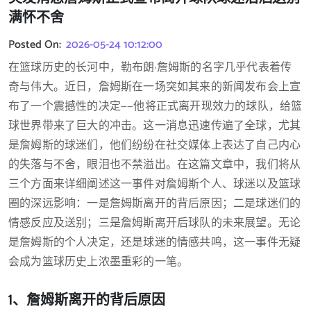
满怀不舍
Posted On:
2026-05-24 10:12:00
在篮球历史的长河中，勒布朗·詹姆斯的名字几乎代表着传
奇与伟大。近日，詹姆斯在一场突如其来的新闻发布会上宣
布了一个震撼性的决定——他将正式离开现效力的球队，给篮
球世界带来了巨大的冲击。这一消息迅速传遍了全球，尤其
是詹姆斯的球迷们，他们纷纷在社交媒体上表达了自己内心
的失落与不舍，眼泪也不禁溢出。在这篇文章中，我们将从
三个方面来详细阐述这一事件对詹姆斯个人、球迷以及篮球
圈的深远影响：一是詹姆斯离开的背后原因；二是球迷们的
情感反应及送别；三是詹姆斯离开后球队的未来展望。无论
是詹姆斯的个人决定，还是球迷的情感共鸣，这一事件无疑
会成为篮球历史上浓墨重彩的一笔。
1、詹姆斯离开的背后原因