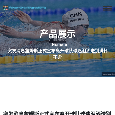
产品展示
Home
突发消息詹姆斯正式宣布离开球队球迷泪洒送别满怀
不舍
突发消息詹姆斯正式宣布离开球队球迷泪洒送别