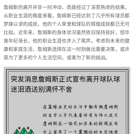
詹姆斯的离开并非一时冲动，而是经过了深思熟虑的结果。
从职业生涯的角度来看，詹姆斯已经达到了几乎所有球员都
梦寐以求的成就，他的个人荣誉和球队的辉煌成就都已无可
比拟。近年来，詹姆斯的身体状况虽然依旧保持良好，但毕
竟年纪渐长，他的职业生涯也步入了尾声。考虑到未来的健
康和家庭生活，詹姆斯选择在这一时刻做出重要决策，或许
是为了更多的个人生活空间，或者为了新的挑战。