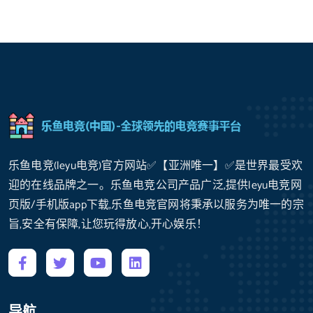
乐鱼电竞(leyu电竞)官方网站✅【亚洲唯一】✅是世界最受欢
迎的在线品牌之一。乐鱼电竞公司产品广泛,提供leyu电竞网
页版/手机版app下载,乐鱼电竞官网将秉承以服务为唯一的宗
旨,安全有保障,让您玩得放心,开心娱乐！
导航