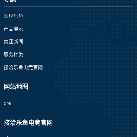
发现乐鱼
产品展示
集团新闻
服务种类
接洽乐鱼电竞官网
网站地图
XML
接洽乐鱼电竞官网