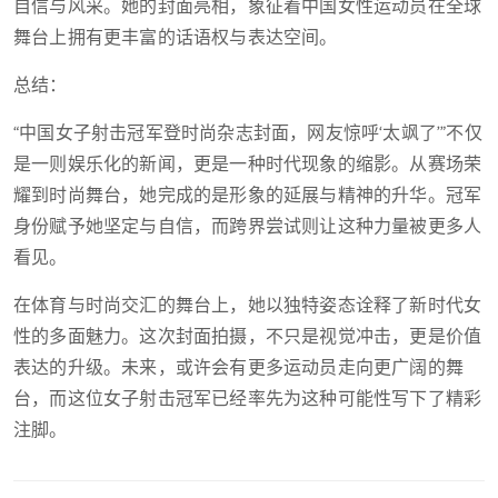
自信与风采。她的封面亮相，象征着中国女性运动员在全球
舞台上拥有更丰富的话语权与表达空间。
总结：
“中国女子射击冠军登时尚杂志封面，网友惊呼‘太飒了’”不仅
是一则娱乐化的新闻，更是一种时代现象的缩影。从赛场荣
耀到时尚舞台，她完成的是形象的延展与精神的升华。冠军
身份赋予她坚定与自信，而跨界尝试则让这种力量被更多人
看见。
在体育与时尚交汇的舞台上，她以独特姿态诠释了新时代女
性的多面魅力。这次封面拍摄，不只是视觉冲击，更是价值
表达的升级。未来，或许会有更多运动员走向更广阔的舞
台，而这位女子射击冠军已经率先为这种可能性写下了精彩
注脚。