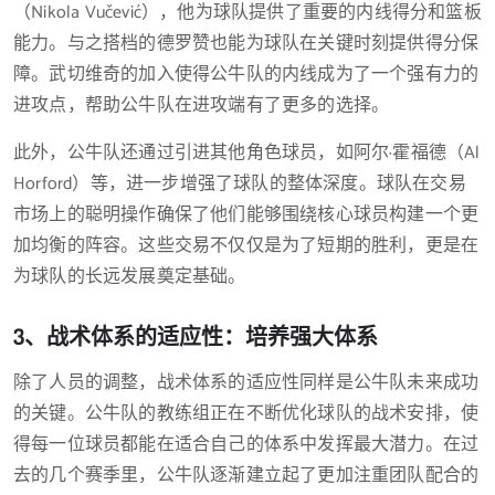
（Nikola Vučević），他为球队提供了重要的内线得分和篮板
能力。与之搭档的德罗赞也能为球队在关键时刻提供得分保
障。武切维奇的加入使得公牛队的内线成为了一个强有力的
进攻点，帮助公牛队在进攻端有了更多的选择。
此外，公牛队还通过引进其他角色球员，如阿尔·霍福德（Al
Horford）等，进一步增强了球队的整体深度。球队在交易
市场上的聪明操作确保了他们能够围绕核心球员构建一个更
加均衡的阵容。这些交易不仅仅是为了短期的胜利，更是在
为球队的长远发展奠定基础。
3、战术体系的适应性：培养强大体系
除了人员的调整，战术体系的适应性同样是公牛队未来成功
的关键。公牛队的教练组正在不断优化球队的战术安排，使
得每一位球员都能在适合自己的体系中发挥最大潜力。在过
去的几个赛季里，公牛队逐渐建立起了更加注重团队配合的