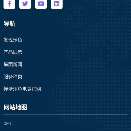
导航
发现乐鱼
产品展示
集团新闻
服务种类
接洽乐鱼电竞官网
网站地图
XML