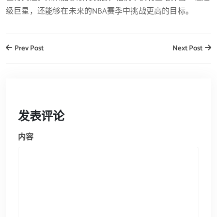
级巨星，还能够在未来的NBA赛季中挑战更高的目标。
Prev Post
Next Post
发表评论
内容