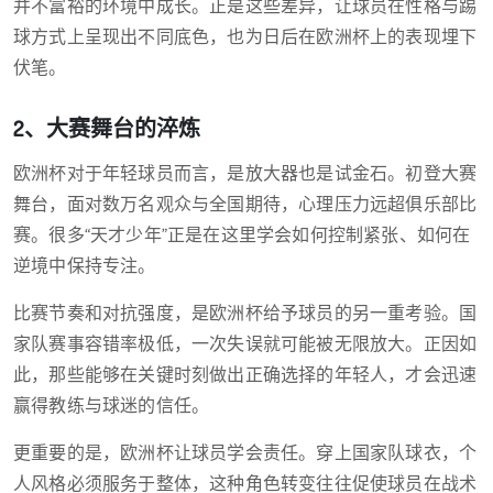
并不富裕的环境中成长。正是这些差异，让球员在性格与踢
球方式上呈现出不同底色，也为日后在欧洲杯上的表现埋下
伏笔。
2、大赛舞台的淬炼
欧洲杯对于年轻球员而言，是放大器也是试金石。初登大赛
舞台，面对数万名观众与全国期待，心理压力远超俱乐部比
赛。很多“天才少年”正是在这里学会如何控制紧张、如何在
逆境中保持专注。
比赛节奏和对抗强度，是欧洲杯给予球员的另一重考验。国
家队赛事容错率极低，一次失误就可能被无限放大。正因如
此，那些能够在关键时刻做出正确选择的年轻人，才会迅速
赢得教练与球迷的信任。
更重要的是，欧洲杯让球员学会责任。穿上国家队球衣，个
人风格必须服务于整体，这种角色转变往往促使球员在战术