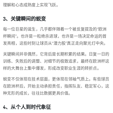
理解和心态成熟度上实现飞跃。
3、关键瞬间的蜕变
每一位巨星的诞生，几乎都伴随着一个被反复提及的“欧洲
杯瞬间”。也许是一粒绝杀进球，也许是一场决定命运的首
发亮相，这些时刻让球员从“潜力股”真正走向聚光灯中央。
关键瞬间并非偶然，它背后是长期积累的结果。日复一日的
训练、失败后的调整、对细节的极致追求，最终在欧洲杯这
样的大舞台上集中爆发，形成改变职业生涯的转折点。
蜕变不仅体现在技术层面，更体现在领袖气质上。有些球员
在欧洲杯后，开始主动承担责任，指挥队友、稳定军心，这
种无形的成长，往往比数据更具价值。
4、从个人到时代象征