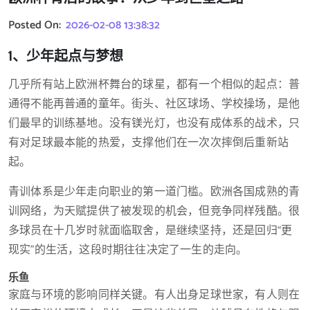
Posted On:
2026-02-08 13:38:32
1、少年起点与梦想
几乎所有站上欧洲杯舞台的球星，都有一个相似的起点：普
通得不能再普通的童年。街头、社区球场、学校操场，是他
们最早的训练基地。没有镁光灯，也没有成体系的战术，只
有对足球最本能的热爱，支撑他们在一次次摔倒后重新站
起。
青训体系是少年走向职业的第一道门槛。欧洲各国成熟的青
训网络，为天赋提供了被发现的机会，但竞争同样残酷。很
多球员在十几岁时就面临取舍，是继续坚持，还是回归“更
现实”的生活，这段时期往往决定了一生的走向。
乐鱼
家庭与环境的影响同样关键。有人出身足球世家，有人则在