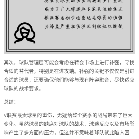
其次，球队管理层可能会考虑在转会市场上进行补强，寻找
合适的替代者，特别是在进攻端。补强的关键不仅仅是引进
合适的球员，还要确保他们能够与现有阵容融合，尽快适应
球队的战术要求。
总结：
V联赛最贵球星的重伤，无疑给整个赛季的战局带来了巨大
变化。虽然球员的缺席对球队的战术、球迷反应以及市场影
响产生了多方面的压力，但这并不意味着球队就此陷入困