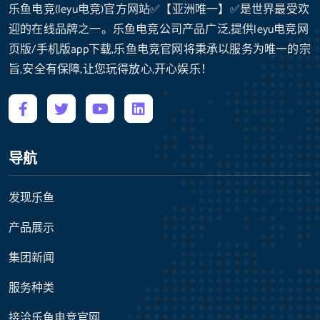
乐鱼电竞(leyu电竞)官方网站✅【亚洲唯一】✅是世界最受欢
迎的在线品牌之一。乐鱼电竞公司产品广泛,提供leyu电竞网
页版/手机版app下载,乐鱼电竞官网将秉承以服务为唯一的宗
旨,安全有保障,让您玩得放心,开心娱乐！
导航
发现乐鱼
产品展示
集团新闻
服务种类
接洽乐鱼电竞官网