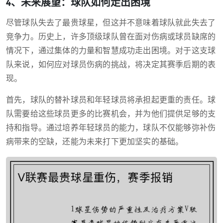
4、未来展望：球队如何走出困境
尽管球队失去了最贵球星，但这并不意味着球队就此失去了
竞争力。历史上，许多顶级球队曾在面对伤病或球员缺席的
情况下，通过集体的力量和智慧成功走出困境。对于这支球
队来说，如何应对球员伤病的挑战，将决定其赛季后期的表
现。
首先，球队的替补球员和年轻球员将承担起更重的责任。球
队需要给这些球员更多的比赛机会，并为他们提供足够的支
持和指导。通过培养年轻球员的能力，球队不仅能够弥补伤
病带来的空缺，还能为未来打下更加坚实的基础。