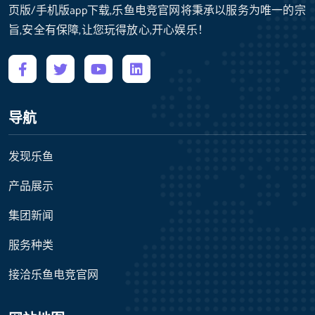
页版/手机版app下载,乐鱼电竞官网将秉承以服务为唯一的宗
旨,安全有保障,让您玩得放心,开心娱乐！
导航
发现乐鱼
产品展示
集团新闻
服务种类
接洽乐鱼电竞官网