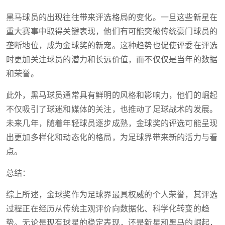
黑马球员的出现往往带来评选格局的变化。一旦这些新星在
重大赛事中取得关键表现，他们有可能突破传统豪门球员的
垄断地位，成为金球奖的新宠。这种趋势也促使评委在评选
时更加关注球员的潜力和长远价值，而不仅仅是当年的数据
和荣誉。
此外，黑马球员通常具有鲜明的风格和影响力，他们的崛起
不仅吸引了球迷和媒体的关注，也推动了足球战术的发展。
未来几年，随着年轻球员逐步成熟，金球奖的评选可能呈现
出更加多样化和动态化的格局，为足球界带来新的活力与看
点。
总结：
综上所述，金球奖作为足球界最具权威的个人荣誉，其评选
过程正在经历从传统主观评价向数据化、科学化转变的趋
势。无论是现有球星的稳定表现，还是新星和黑马的崛起，