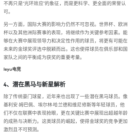
不再只是“光环效应”的象征，而是更科学、更全面的荣誉认
可。
另一方面，国际大赛的影响力仍然不可忽视。世界杯、欧洲
杯以及其他洲际赛事的表现，将继续作为关键参考因素。能
够在大赛中展现领导力和决定性作用的球员，将更有可能在
未来的金球奖评选中脱颖而出。这也使得球员在俱乐部和国
家队之间的平衡成为获奖的重要考量。
leyu电竞
4、潜在黑马与新星解析
除了传统豪门球星，近年来也出现了一些潜在黑马球员。像
基利安·姆巴佩、埃尔林·哈兰德和维尼修斯等年轻球员，他
们不仅在联赛中表现抢眼，更在关键比赛中展现出超越年龄
的成熟与决断力。这类球员的崛起，使得金球奖的竞争更加
激烈且不可预测。