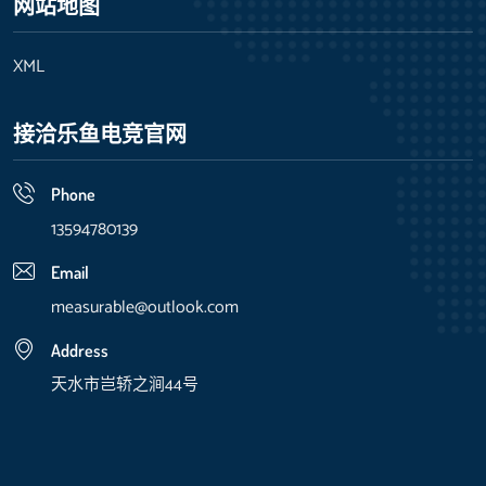
网站地图
XML
接洽乐鱼电竞官网
Phone
13594780139
Email
measurable@outlook.com
Address
天水市岂轿之涧44号