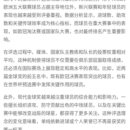
欧洲五大联赛球员占据主导地位外，新兴联赛和年轻球员的
表现也越来越受到评委重视。数据分析显示，进球数、助攻
数和关键传球效率成为核心指标，而球员在重大赛事中的表
现，如欧冠淘汰赛或国家队大赛，也对最终排名产生重要影
响。
在评选过程中，媒体、国家队主教练和队长的投票权重相对
平均，这种机制使得球员不仅需要在俱乐部层面取得成绩，
还必须在国际赛场上展现稳定和高水平的表现。比如，近两
届金球奖的前五名中，既有欧冠决赛表现突出的球员，也有
在世界杯预选赛中发挥关键作用的球员。
此外，现代金球奖越来越注重球员的综合能力和影响力。一
些擅长组织进攻、防守贡献出色的中场球员，以及在关键比
赛中能够改变战局的球星，都获得了更多关注。这种评选理
念的变化意味着，单纯依赖进球或个人荣誉已不再是获奖的
唯一标准。