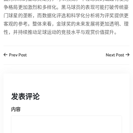
争格局更加激烈和多样化。黑马球员的表现可能打破传统豪
门球星的垄断，而数据化评选和科学化分析将为评奖提供更
客观的参考。整体来看，金球奖的未来发展将更加透明、理
性，并持续推动足球运动的竞技水平与观赏价值提升。
Prev Post
Next Post
发表评论
内容