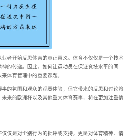
从业者开始反思体育的真正意义。体育不仅仅是一个技术
精神的传递。因此，如何让运动员在保证竞技水平的同
未来体育管理中的重要课题。
赛事的氛围和观众的观赛体验，但它带来的反思和讨论将
，未来的欧洲杯以及其他重大体育赛事，将在更加注重情
不仅仅是对个别行为的批评或支持，更是对体育精神、情