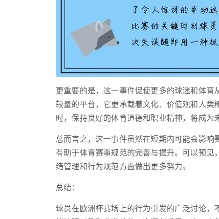
更重要的是，这一事件促使更多的球迷和体育
较量的平台，它更承载着文化、价值观和人类
时，保持良好的体育道德和职业精神，将成为
总而言之，这一事件虽然在短期内可能会影响
有助于体育赛事规范的完善与提升。可以预见
绪管理和行为规范方面做出更多努力。
总结：
球员在欧洲杯赛场上的行为引发的广泛讨论，