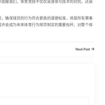
件提醒我们，体育竞技不仅仅是身体与技术的对抗，还是
时，确保球员的行为符合更高的道德标准，将是所有赛事
或许会成为未来体育行为规范制定的重要标杆，对整个体
Next Post