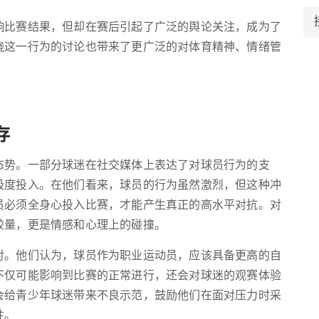
响比赛结果，但却在赛后引起了广泛的舆论关注，成为了
绕这一行为的讨论也带来了更广泛的对体育精神、情绪管
存
态势。一部分球迷在社交媒体上表达了对球员行为的支
极度投入。在他们看来，球员的行为虽然激烈，但这种冲
员必须全身心投入比赛，才能产生真正的高水平对抗。对
较量，更是情感和心理上的碰撞。
对。他们认为，球员作为职业运动员，应该具备更高的自
不仅可能影响到比赛的正常进行，还会对球迷的观赛体验
会给青少年球迷带来不良示范，鼓励他们在面对压力时采
性。