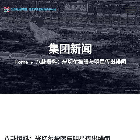
集团新闻
Home
八卦爆料：米切尔被曝与明星传出绯闻
八卦爆料：米切尔被曝与明星传出绯闻