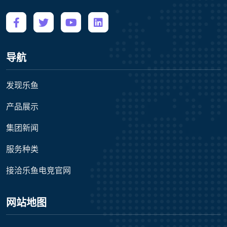
导航
发现乐鱼
产品展示
集团新闻
服务种类
接洽乐鱼电竞官网
网站地图