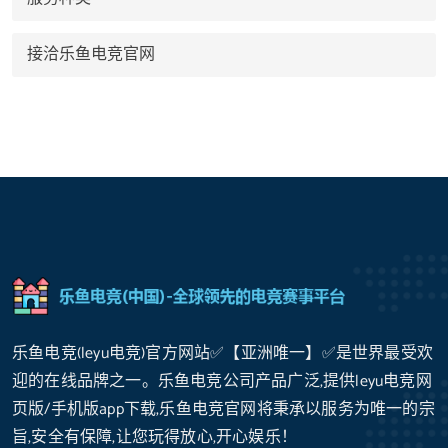
接洽乐鱼电竞官网
乐鱼电竞(leyu电竞)官方网站✅【亚洲唯一】✅是世界最受欢
迎的在线品牌之一。乐鱼电竞公司产品广泛,提供leyu电竞网
页版/手机版app下载,乐鱼电竞官网将秉承以服务为唯一的宗
旨,安全有保障,让您玩得放心,开心娱乐！