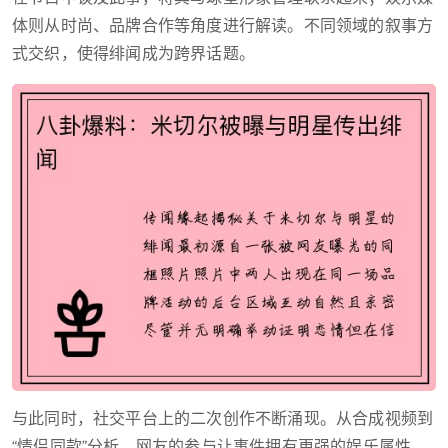
体则从时尚、品牌合作等角度进行解读。不同领域的叙事方
式交织，使得绯闻成为跨界话题。
与此同时，社交平台上的二次创作不断涌现。从合成视频到
“情侣同款”分析，网友的参与让事件拥有更强的娱乐属性。