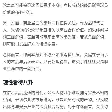
论焦点可能会迅速回归赛场本身。竞技成绩始终是衡量球员
价值的核心标准。
另一方面，商业层面的影响同样值得关注。作为品牌代言
人，米切尔的公众形象直接关联商业合作价值。如果绯闻得
到正面解读，甚至可能带来更高的曝光度；若被负面解读，
则可能引发品牌方的谨慎态度。
总体而言，绯闻本身并不必然带来消极后果。关键在于当事
人的态度与后续表现。只要处理得当，这类事件往往只是职
业生涯中的一段插曲。
理性看待八卦
在信息高度流通的时代，公众人物几乎难以拥有完全私密的
空间。米切尔此次被曝绯闻，既是流量时代的产物，也反映
出体育与娱乐产业的深度融合趋势。对于球迷而言，关注球