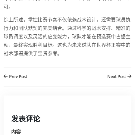
可。
综上所述，掌控比赛节奏不仅依赖战术设计，还需要球员执
行力和团队默契的完美结合。通过科学的战术安排、精准的
球员调度以及灵活的应变能力，球队才能在预选赛中占据主
动，最终实现胜利目标。这也为未来球队在世界杯正赛中的
战术部署提供了宝贵参考。
Prev Post
Next Post
发表评论
内容