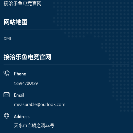
接洽乐鱼电竞官网
网站地图
XML
接洽乐鱼电竞官网
Phone
13594780139
Email
measurable@outlook.com
Address
天水市岂轿之涧44号