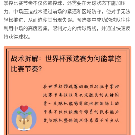
掌控比赛节奏不仅依赖控球，还需要在无球状态下施加压
力。中场压迫战术通过前场的紧逼和区域防守，使对手无法
轻松推进，从而迫使其出现失误。预选赛中成功的球队往往
利用中场的高度密集，限制对方的传球路线，并通过快速反
抢获得球权。