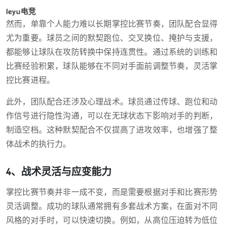
leyu电竞
然而，单靠个人能力难以长期掌控比赛节奏，团队配合显得
尤为重要。球员之间的默契跑位、交叉换位、掩护与支援，
都能够让球队在攻防转换中保持连贯性。通过系统的训练和
比赛经验积累，球队能够在不同对手面前调整节奏，灵活掌
控比赛进程。
此外，团队配合还涉及心理战术。球员通过传球、跑位和动
作信号进行隐性沟通，可以在无球状态下影响对手的判断，
制造空档。这种默契配合不仅提高了进攻效率，也增强了整
体战术的执行力。
4、战术灵活与应变能力
掌控比赛节奏并非一成不变，而是需要根据对手和比赛形势
灵活调整。成功的球队通常拥有多套战术方案，在面对不同
风格的对手时，可以快速切换。例如，从高位压迫转为低位