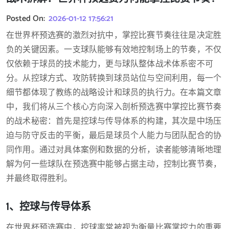
Posted On:
2026-01-12 17:56:21
在世界杯预选赛的激烈对抗中，掌控比赛节奏往往是决定胜
负的关键因素。一支球队能够有效地控制场上的节奏，不仅
仅依赖于球员的技术能力，更与球队整体战术体系密不可
分。从控球方式、攻防转换到球员站位与空间利用，每一个
细节都体现了教练的战略设计和球员的执行力。在本篇文章
中，我们将从三个核心方向深入剖析预选赛中掌控比赛节奏
的战术秘密：首先是控球与传导体系的构建，其次是中场压
迫与防守反击的平衡，最后是球员个人能力与团队配合的协
同作用。通过对具体案例和数据的分析，读者能够清晰地理
解为何一些球队在预选赛中能够占据主动，控制比赛节奏，
并最终取得胜利。
1、控球与传导体系
在世界杯预选赛中，控球率常被视为衡量比赛掌控力的重要