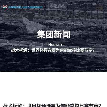
集团新闻
Home
战术拆解：世界杯预选赛为何能掌控比赛节奏？
战术拆解：世界杯预选赛为何能掌控比赛节奏？