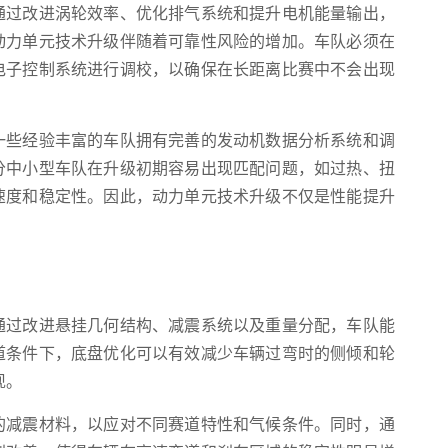
通过改进涡轮效率、优化排气系统和提升电机能量输出，
动力单元技术升级伴随着可靠性风险的增加。车队必须在
电子控制系统进行调校，以确保在长距离比赛中不会出现
一些经验丰富的车队拥有完善的发动机数据分析系统和调
分中小型车队在升级初期容易出现匹配问题，如过热、扭
速度和稳定性。因此，动力单元技术升级不仅是性能提升
通过改进悬挂几何结构、减震系统以及重量分配，车队能
道条件下，底盘优化可以有效减少车辆过弯时的侧倾和轮
现。
的减震材料，以应对不同赛道特性和气候条件。同时，通