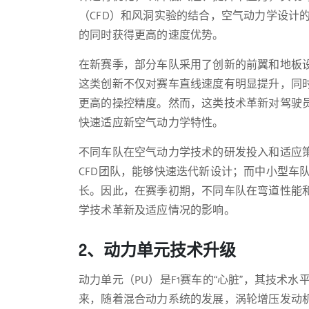
（CFD）和风洞实验的结合，空气动力学设计
的同时获得更高的速度优势。
在新赛季，部分车队采用了创新的前翼和地板
这类创新不仅对赛车直线速度有明显提升，同
更高的操控精度。然而，这类技术革新对驾驶
快速适应新空气动力学特性。
不同车队在空气动力学技术的研发投入和适应
CFD团队，能够快速迭代新设计；而中小型车
长。因此，在赛季初期，不同车队在弯道性能
学技术革新及适应情况的影响。
2、动力单元技术升级
动力单元（PU）是F1赛车的“心脏”，其技术
来，随着混合动力系统的发展，涡轮增压发动机