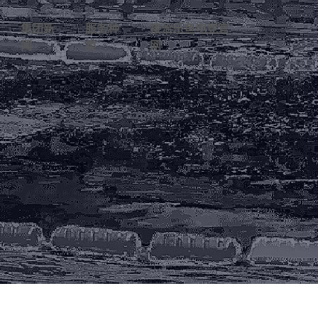
集团新
服务种
接洽乐鱼电竞官
闻
类
网