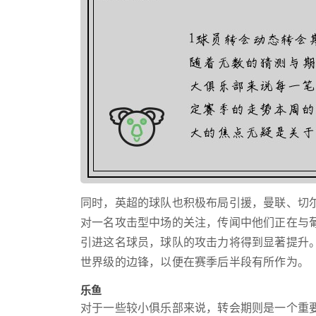
同时，英超的球队也积极布局引援，曼联、切
对一名攻击型中场的关注，传闻中他们正在与
引进这名球员，球队的攻击力将得到显著提升
世界级的边锋，以便在赛季后半段有所作为。
乐鱼
对于一些较小俱乐部来说，转会期则是一个重