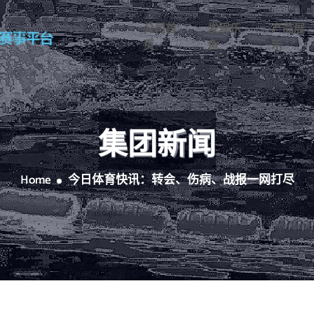
公司首
发现乐
产品展
页
鱼
示
集团新闻
Home
今日体育快讯：转会、伤病、战报一网打尽