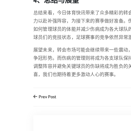
总结来看，今日体育快讯带来了众多精彩的转
力以赴补强阵容，为接下来的赛季做好准备。
如何管理球员的体能并减少伤病成为各大球队
球员们的竞技状态，足球赛事的竞争依然异常
展望未来，转会市场可能会继续带来一些震动
争冠形势。而伤病的管理则将成为各支球队保
调整阵容并避免关键球员的伤缺将成为胜负的
喜，我们也期待着更多激动人心的赛事。
Prev Post