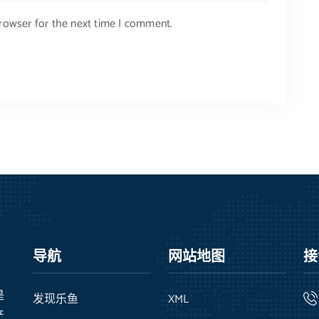
browser for the next time I comment.
导航
网站地图
接
是
发现乐鱼
XML
产