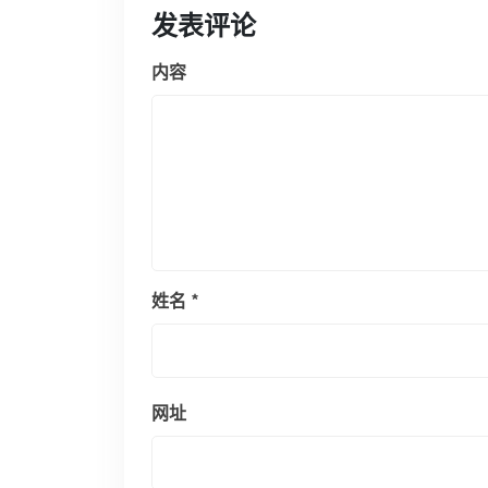
发表评论
内容
姓名
*
网址