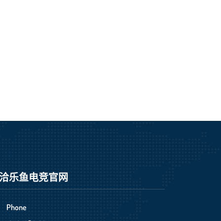
洽乐鱼电竞官网
Phone