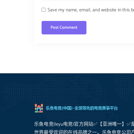
Save my name, email, and website in this 
乐鱼电竞(leyu电竞)官方网站✅【亚洲唯一】✅
世界最受欢迎的在线品牌之一。乐鱼电竞公司