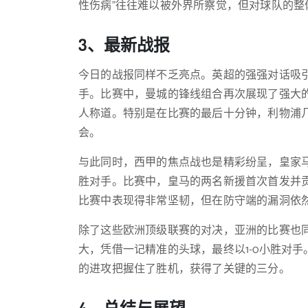
性伤病”往往难以被外界所察觉，但对球队的整
3、最新战报
今日的战报同样不乏亮点。英超的强强对话吸引
手。比赛中，曼城的锋线组合再次展现了强大
人称道。特别是在比赛的最后十分钟，利物浦
会。
与此同时，西甲的焦点战也是精彩纷呈，皇家马
胜对手。比赛中，皇马的两名新援首次首发并
比赛中表现得非常坚韧，但在防守端的漏洞依
除了这些欧洲顶级联赛的对决，亚洲的比赛也
大，凭借一记精准的头球，最终以1-0小胜对
的进攻把握住了胜机，获得了关键的三分。
4、总结与展望